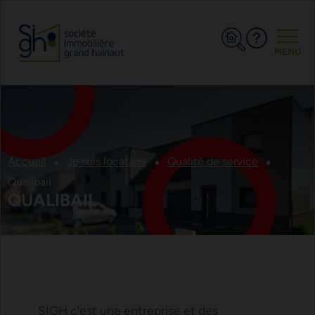
Toggle
MENU
Accueil
Je suis locataire
Qualité de service
Qualibail
QUALIBAIL
SIGH c’est une entreprise et des