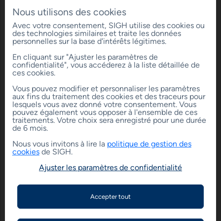
Nous utilisons des cookies
77
%
Avec votre consentement, SIGH utilise des cookies ou
des technologies similaires et traite les données
réalisation de visite de courtoise
personnelles sur la base d'intérêts légitimes.
(attribution M-2)
En cliquant sur "Ajuster les paramètres de
confidentialité", vous accéderez à la liste détaillée de
ces cookies.
Vous pouvez modifier et personnaliser les paramètres
99
%
aux fins du traitement des cookies et des traceurs pour
lesquels vous avez donné votre consentement. Vous
pouvez également vous opposer à l'ensemble de ces
respect des délais pour agir
traitements. Votre choix sera enregistré pour une durée
de 6 mois.
Nous vous invitons à lire la
politique de gestion des
cookies
de SIGH.
84
%
Ajuster les paramètres de confidentialité
taux de réception des travaux sous 30
jours des réclamations techniques