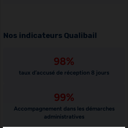
Nos indicateurs Qualibail
98
%
taux d’accusé de réception 8 jours
99
%
Accompagnement dans les démarches
administratives