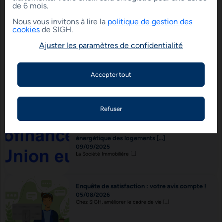
ARTICLE SUIVANT
de 6 mois.
Nous vous invitons à lire la
politique de gestion des
cookies
de SIGH.
DERNIERS POSTS
Ajuster les paramètres de confidentialité
Tout savoir sur le nouveau Contrat
Multiservices
18/06/2026
Dès le 1er juillet, le nouveau contrat [...]
Le FEDER soutient la réhabilitation
énergétique des logements [...]
09/09/2025
La Société Immobilière [...]
Enquête de satisfaction : votre avis compte !
05/08/2026
Chez SIGH, améliorer le cadre de vie [...]