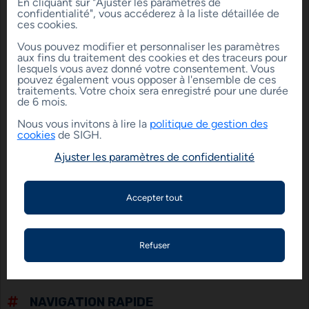
En cliquant sur "Ajuster les paramètres de
C
confidentialité", vous accéderez à la liste détaillée de
12 à 30
ces cookies.
D
D
31 à 50
: 39
Vous pouvez modifier et personnaliser les paramètres
E
aux fins du traitement des cookies et des traceurs pour
51 à 70
lesquels vous avez donné votre consentement. Vous
F
pouvez également vous opposer à l'ensemble de ces
71 à 100
traitements. Votre choix sera enregistré pour une durée
de 6 mois.
Emissions de Co2 très importantes
Nous vous invitons à lire la
politique de gestion des
( En kgCO²/m²/an )
cookies
de SIGH.
Ajuster les paramètres de confidentialité
Partager le logement en
Imprimer
vente :
la fiche
NAVIGATION RAPIDE