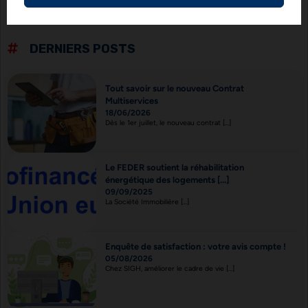
DERNIERS POSTS
Tout savoir sur le nouveau Contrat
Multiservices
18/06/2026
Dès le 1er juillet, le nouveau contrat [...]
Le FEDER soutient la réhabilitation
énergétique des logements [...]
09/09/2025
La Société Immobilière [...]
Enquête de satisfaction : votre avis compte !
05/08/2026
Chez SIGH, améliorer le cadre de vie [...]