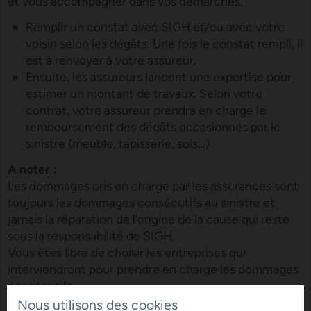
et vous accompagner dans vos démarches.
Remplir un constat avec SIGH et/ou avec votre
voisin selon les dégâts. Une fois le constat rempli, il
est à renvoyer à votre assureur.
Ensuite, les assureurs lancent une expertise pour
estimer un montant de travaux. Selon votre
contrat, votre assureur prendra en charge le
remboursement des dégâts occasionnés par le
sinistre (meuble, tapisserie, sols…)
A noter :
Les dommages pris en charge par les assurances sont
toujours les dommages consécutifs au sinistre et
jamais la réparation de l’origine de la cause qui reste
sous la responsabilité de SIGH.
Vous êtes libre de choisir les entreprises qui
interviendront pour prendre en charge les dommages
consécutifs.
Nous utilisons des cookies