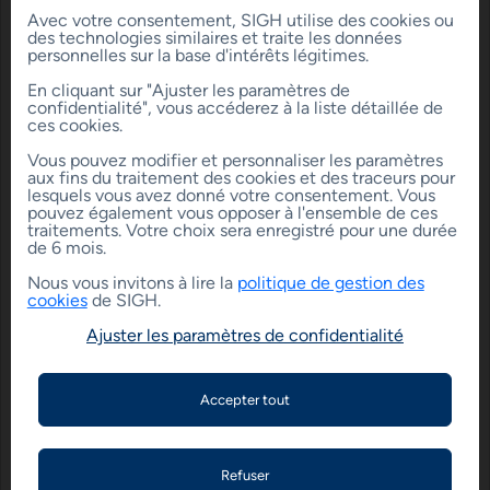
S’assurer pour être remboursé !
Avec votre consentement, SIGH utilise des cookies ou
Attention ! Si vous n’êtes pas assuré, les dégâts
des technologies similaires et traite les données
causés sur vos biens mobiliers seront à votre charge !
personnelles sur la base d'intérêts légitimes.
L’assurance SIGH couvre la structure du bâtiment
En cliquant sur "Ajuster les paramètres de
mais jamais vos biens personnels.
confidentialité", vous accéderez à la liste détaillée de
ces cookies.
Vous pouvez modifier et personnaliser les paramètres
aux fins du traitement des cookies et des traceurs pour
lesquels vous avez donné votre consentement. Vous
pouvez également vous opposer à l'ensemble de ces
Partager l'actualité :
traitements. Votre choix sera enregistré pour une durée
de 6 mois.
Nous vous invitons à lire la
politique de gestion des
NAVIGATION RAPIDE
cookies
de SIGH.
Ajuster les paramètres de confidentialité
ACTUALITÉS
ARTICLE PRÉCÉDENT
ARTICLE SUIVANT